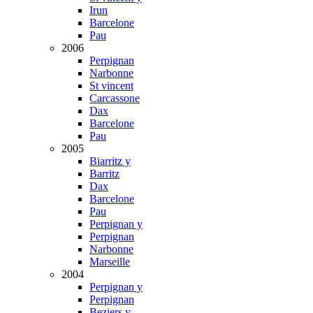
Irun
Barcelone
Pau
2006
Perpignan
Narbonne
St vincent
Carcassone
Dax
Barcelone
Pau
2005
Biarritz y
Barritz
Dax
Barcelone
Pau
Perpignan y
Perpignan
Narbonne
Marseille
2004
Perpignan y
Perpignan
Beziers y