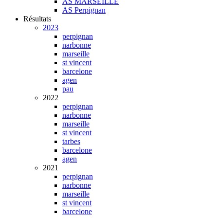
AS MARSEILLE
AS Perpignan
Résultats
2023
perpignan
narbonne
marseille
st vincent
barcelone
agen
pau
2022
perpignan
narbonne
marseille
st vincent
tarbes
barcelone
agen
2021
perpignan
narbonne
marseille
st vincent
barcelone