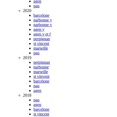
agen
pau
2020
barcelone
narbonne y
narbonne v
agen y
agen v et f
perpignan
st vincent
marseille
pau
2019
perpignan
narbonne
marseille
st vinvent
barcelone
pau
agen
2018
pau
agen
barcelone
st vincent