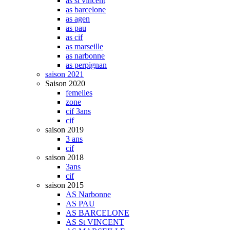
as st vincent
as barcelone
as agen
as pau
as cif
as marseille
as narbonne
as perpignan
saison 2021
Saison 2020
femelles
zone
cif 3ans
cif
saison 2019
3 ans
cif
saison 2018
3ans
cif
saison 2015
AS Narbonne
AS PAU
AS BARCELONE
AS St VINCENT