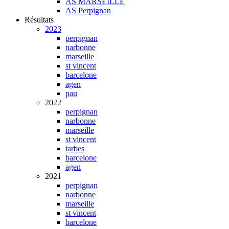
AS MARSEILLE
AS Perpignan
Résultats
2023
perpignan
narbonne
marseille
st vincent
barcelone
agen
pau
2022
perpignan
narbonne
marseille
st vincent
tarbes
barcelone
agen
2021
perpignan
narbonne
marseille
st vincent
barcelone