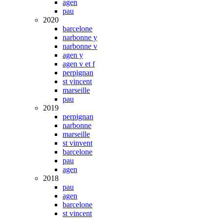
agen
pau
2020
barcelone
narbonne y
narbonne v
agen y
agen v et f
perpignan
st vincent
marseille
pau
2019
perpignan
narbonne
marseille
st vinvent
barcelone
pau
agen
2018
pau
agen
barcelone
st vincent