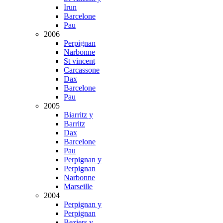
Irun
Barcelone
Pau
2006
Perpignan
Narbonne
St vincent
Carcassone
Dax
Barcelone
Pau
2005
Biarritz y
Barritz
Dax
Barcelone
Pau
Perpignan y
Perpignan
Narbonne
Marseille
2004
Perpignan y
Perpignan
Beziers y