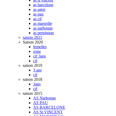
as st vincent
as barcelone
as agen
as pau
as cif
as marseille
as narbonne
as perpignan
saison 2021
Saison 2020
femelles
zone
cif 3ans
cif
saison 2019
3 ans
cif
saison 2018
3ans
cif
saison 2015
AS Narbonne
AS PAU
AS BARCELONE
AS St VINCENT