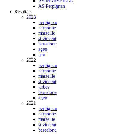
AS MARSEILLE
AS Perpignan
Résultats
2023
perpignan
narbonne
marseille
st vincent
barcelone
agen
pau
2022
perpignan
narbonne
marseille
st vincent
tarbes
barcelone
agen
2021
perpignan
narbonne
marseille
st vincent
barcelone