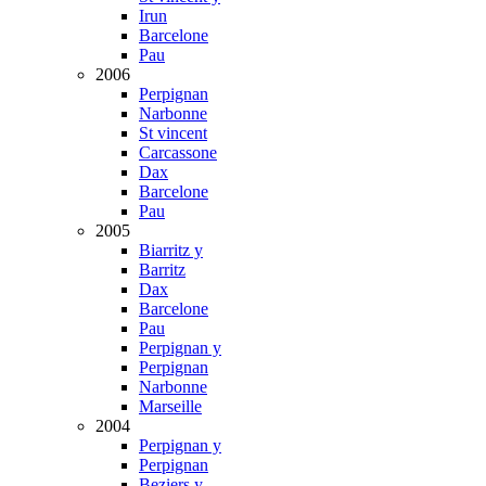
Irun
Barcelone
Pau
2006
Perpignan
Narbonne
St vincent
Carcassone
Dax
Barcelone
Pau
2005
Biarritz y
Barritz
Dax
Barcelone
Pau
Perpignan y
Perpignan
Narbonne
Marseille
2004
Perpignan y
Perpignan
Beziers y