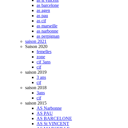
as st vincent
as barcelone
as agen
as pau
as cif
as marseille
as narbonne
as perpignan
saison 2021
Saison 2020
femelles
zone
cif 3ans
cif
saison 2019
3 ans
cif
saison 2018
3ans
cif
saison 2015
AS Narbonne
AS PAU
AS BARCELONE
AS St VINCENT