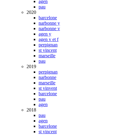
agen
pau
2020
barcelone
narbonne y
narbonne v
agen y
agen v et f
perpignan
st vincent
marseille
pau
2019
perpignan
narbonne
marseille
st vinvent
barcelone
pau
agen
2018
pau
agen
barcelone
st vincent