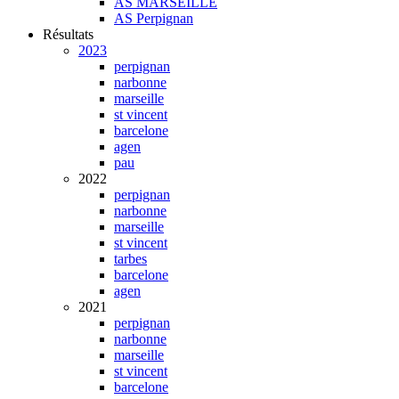
AS MARSEILLE
AS Perpignan
Résultats
2023
perpignan
narbonne
marseille
st vincent
barcelone
agen
pau
2022
perpignan
narbonne
marseille
st vincent
tarbes
barcelone
agen
2021
perpignan
narbonne
marseille
st vincent
barcelone