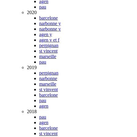
agen
pau
2020
barcelone
narbonne y
narbonne v
agen y
agen v et f
perpignan
st vincent
marseille
pau
2019
perpignan
narbonne
marseille
st vinvent
barcelone
pau
agen
2018
pau
agen
barcelone
st vincent