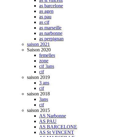
as st vincent
as barcelone
as agen
as pau
as cif
as marseille
as narbonne
as perpignan
saison 2021
Saison 2020
femelles
zone
cif 3ans
cif
saison 2019
3 ans
cif
saison 2018
3ans
cif
saison 2015
AS Narbonne
AS PAU
AS BARCELONE
AS St VINCENT