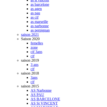
as st vincent
as barcelone
as agen
as pau
as cif
as marseille
as narbonne
as perpignan
saison 2021
Saison 2020
femelles
zone
cif 3ans
cif
saison 2019
3 ans
cif
saison 2018
3ans
cif
saison 2015
AS Narbonne
AS PAU
AS BARCELONE
AS St VINCENT