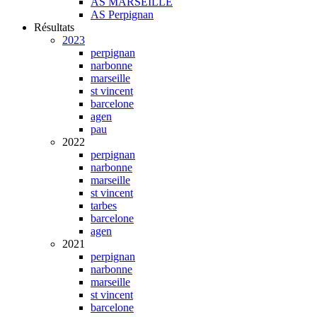
AS MARSEILLE
AS Perpignan
Résultats
2023
perpignan
narbonne
marseille
st vincent
barcelone
agen
pau
2022
perpignan
narbonne
marseille
st vincent
tarbes
barcelone
agen
2021
perpignan
narbonne
marseille
st vincent
barcelone