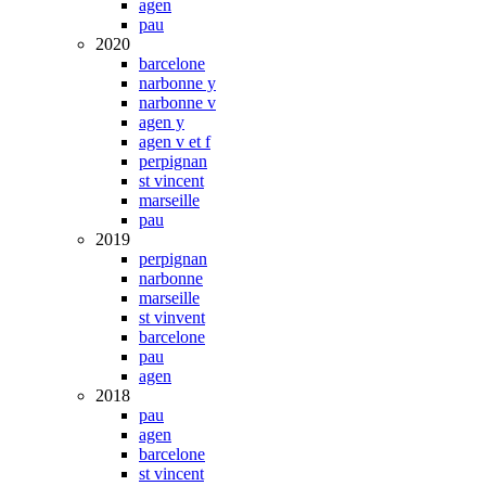
agen
pau
2020
barcelone
narbonne y
narbonne v
agen y
agen v et f
perpignan
st vincent
marseille
pau
2019
perpignan
narbonne
marseille
st vinvent
barcelone
pau
agen
2018
pau
agen
barcelone
st vincent