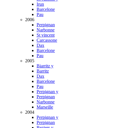
Irun
Barcelone
Pau
2006
Perpignan
Narbonne
St vincent
Carcassone
Dax
Barcelone
Pau
2005
Biarritz y
Barritz
Dax
Barcelone
Pau
Perpignan y
Perpignan
Narbonne
Marseille
2004
Perpignan y
Perpignan
Beziers y