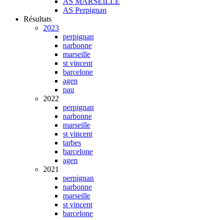
AS MARSEILLE
AS Perpignan
Résultats
2023
perpignan
narbonne
marseille
st vincent
barcelone
agen
pau
2022
perpignan
narbonne
marseille
st vincent
tarbes
barcelone
agen
2021
perpignan
narbonne
marseille
st vincent
barcelone