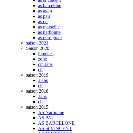
as st vincent
as barcelone
as agen
as pau
as cif
as marseille
as narbonne
as perpignan
saison 2021
Saison 2020
femelles
zone
cif 3ans
cif
saison 2019
3 ans
cif
saison 2018
3ans
cif
saison 2015
AS Narbonne
AS PAU
AS BARCELONE
AS St VINCENT