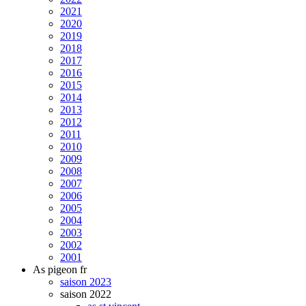
2021
2020
2019
2018
2017
2016
2015
2014
2013
2012
2011
2010
2009
2008
2007
2006
2005
2004
2003
2002
2001
As pigeon fr
saison 2023
saison 2022