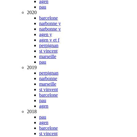
agen
pau
2020
barcelone
narbonne y
narbonne v
agen y
agen v et f
perpignan
st vincent
marseille
pau
2019
perpignan
narbonne
marseille
st vinvent
barcelone
pau
agen
2018
pau
agen
barcelone
st vincent